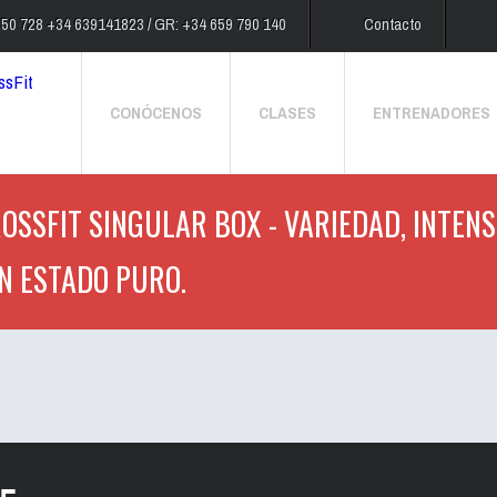
250 728 +34 639141823 / GR: +34 659 790 140
Contacto
CONÓCENOS
CLASES
ENTRENADORES
OSSFIT SINGULAR BOX - VARIEDAD, INTENS
N ESTADO PURO.