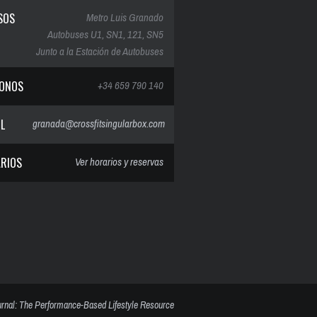
SOS
Metro Luis Granado
Autobuses U1, SN1, 121, SN5
Junto a la Estación de Autobuses
FONOS
+34 659 790 140
IL
granada@crossfitsingularbox.com
RIOS
Ver horarios y reservas