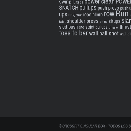
power clean
POWE
swing
lunges
pullups
SNATCH
push press
push 
Run
row
ups
rope climb
ring row
sla
shoulder press
situps
sit up
twist
sled push
thrus
strict pullups
sto
thruster
toes to bar
wall ball shot
wall c
© CROSSFIT SINGULAR BOX - TODOS LOS