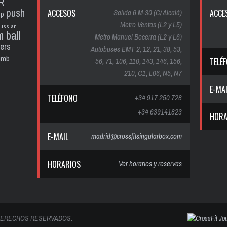
R
push
ACCESOS
Salida 6 M-30 (C/ Alcalá)
ACCE
up
Metro Ventas (L2 y L5)
russian
m ball
Metro Manuel Becerra (L2 y L6)
ters
Autobuses EMT 2, 12, 21, 38, 53,
limb
56, 71, 106, 110, 143, 146, 156,
TELÉ
210, C1, L06, N5, N7
E-MA
TELÉFONO
+34 917 250 728
+34 639141823
HORA
E-MAIL
madrid@crossfitsingularbox.com
HORARIOS
Ver horarios y reservas
 DERECHOS RESERVADOS.