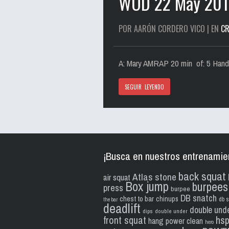
WOD 22 May 20
POR AARÓN CORDERO VICO | EN
CR
A: Mary AMRAP 20 min of: 5 Hand S
SEGUIR LEYENDO
¡Busca en nuestros entrenamie
back squat
Atlas stone
air squat
Box jump
burpees
press
burpee
DB snatch
chest to bar
chinups
db s
the bar
deadlift
double und
dips
double under
front squat
hs
hang power clean
hero