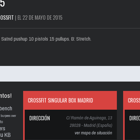
15
OSSFIT
| EL 22 DE MAYO DE 2015
atnd pushup 10 pistols 15 pullups. B: Stretch.
ntos!
CROSSFIT SINGULAR BOX MADRID
CROSS
bench
burpees over
DIRECCIÓN
C/ Ramón de Aguinaga, 13
DIRE
to
28028 - Madrid (España)
ers
ver mapa de situación
pu
KB