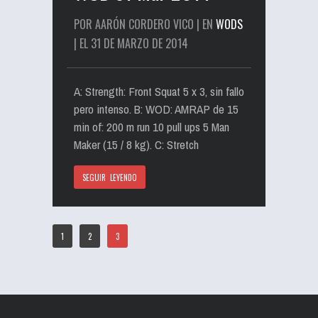
POR AARÓN CORDERO VICO | EN
WODS
| EL 31 DE MARZO DE 2014
A: Strength: Front Squat 5 x 3, sin fallo
pero intenso. B: WOD: AMRAP de 15
min of: 200 m run 10 pull ups 5 Man
Maker (15 / 8 kg). C: Stretch
SEGUIR LEYENDO
1
2
3