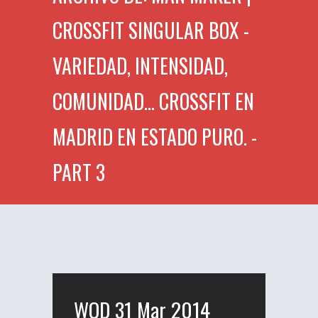
CROSSFIT SINGULAR BOX -
VARIEDAD, INTENSIDAD,
COMUNIDAD... CROSSFIT EN
MADRID EN ESTADO PURO. -
PART 3
WOD 31 Mar 2014