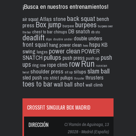
¡Busca en nuestros entrenamientos!
back squat
Atlas stone
bench
air squat
Box jump
burpees
press
burpee
burpees over
DB snatch
chest to bar
chinups
db sto
the bar
deadlift
double unders
dips
double under
front squat
hspu
KB
hang power clean
hero
power clean
POWER
swing
lunges
pullups
push
SNATCH
push press
push up
Run
row
ups
rope climb
ring row
russian
slam ball
shoulder press
situps
sit up
twist
sled push
thrusters
strict pullups
sto
thruster
toes to bar
wall ball shot
wall climb
CROSSFIT SINGULAR BOX MADRID
DIRECCIÓN
C/ Ramón de Aguinaga, 13
28028 - Madrid (España)