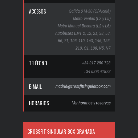
ACCESOS
Salida 6 M-30 (C/ Alcalá)
Metro Ventas (L2 y L5)
Metro Manuel Becerra (L2 y L6)
Autobuses EMT 2, 12, 21, 38, 53,
56, 71, 106, 110, 143, 146, 156,
210, C1, L06, N5, N7
TELÉFONO
+34 917 250 728
+34 639141823
E-MAIL
madrid@crossfitsingularbox.com
HORARIOS
Ver horarios y reservas
CROSSFIT SINGULAR BOX GRANADA