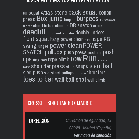
back squat
Atlas stone
bench
air squat
Box jump
burpees
press
burpee
burpees over
DB snatch
chest to bar
chinups
db sto
the bar
deadlift
double unders
dips
double under
front squat
hspu
KB
hang power clean
hero
power clean
POWER
swing
lunges
pullups
push
SNATCH
push press
push up
Run
row
ups
rope climb
ring row
russian
slam ball
shoulder press
situps
sit up
twist
sled push
thrusters
strict pullups
sto
thruster
toes to bar
wall ball shot
wall climb
CROSSFIT SINGULAR BOX MADRID
DIRECCIÓN
C/ Ramón de Aguinaga, 13
28028 - Madrid (España)
ver mapa de situación