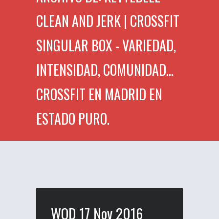
CLEAN AND JERK | CROSSFIT
SINGULAR BOX - VARIEDAD,
INTENSIDAD, COMUNIDAD...
CROSSFIT EN MADRID EN
ESTADO PURO.
WOD 17 Nov 2016