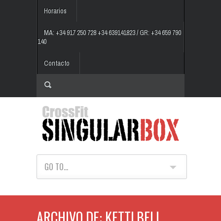
Horarios
MA: +34 917 250 728 +34 639141823 / GR: +34 659 790
140
Contacto
GO TO...
ARCHIVO DE: KETTLBELL