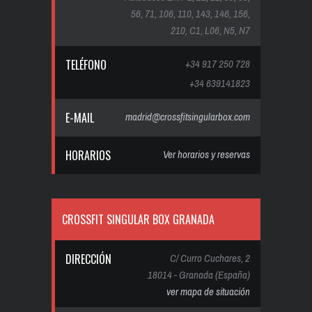
56, 71, 106, 110, 143, 146, 156,
210, C1, L06, N5, N7
TELÉFONO
+34 917 250 728
+34 639141823
E-MAIL
madrid@crossfitsingularbox.com
HORARIOS
Ver horarios y reservas
CROSSFIT SINGULAR BOX GRANADA
DIRECCIÓN
C/ Curro Cuchares, 2
18014 - Granada (España)
ver mapa de situación