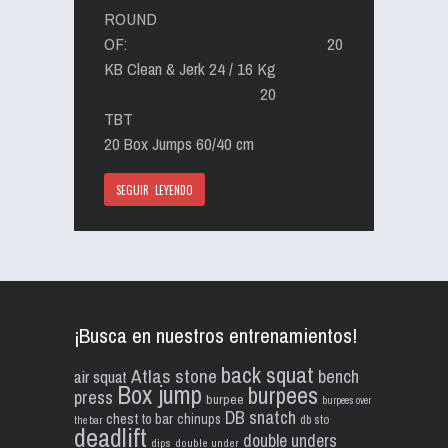
ROUND
OF: 20
KB Clean & Jerk 24 / 16 Kg
20
TBT
20 Box Jumps 60/40 cm
SEGUIR LEYENDO
¡Busca en nuestros entrenamientos!
back squat
Atlas stone
bench
air squat
Box jump
burpees
press
burpee
burpees over
DB snatch
chest to bar
chinups
db sto
the bar
deadlift
double unders
dips
double under