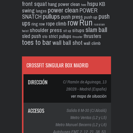
front squat
hspu
KB
hang power clean
hero
power clean
POWER
swing
lunges
pullups
push
SNATCH
push press
push up
Run
row
ups
rope climb
ring row
russian
slam ball
shoulder press
situps
sit up
twist
sled push
thrusters
strict pullups
sto
thruster
toes to bar
wall ball shot
wall climb
CROSSFIT SINGULAR BOX MADRID
DIRECCIÓN
C/ Ramón de Aguinaga, 13
28028 - Madrid (España)
ver mapa de situación
ACCESOS
Salida 6 M-30 (C/ Alcalá)
Metro Ventas (L2 y L5)
Metro Manuel Becerra (L2 y L6)
Autobuses EMT 2, 12, 21, 38, 53,