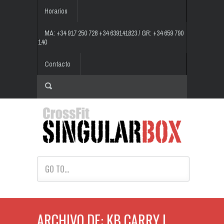
Horarios
MA: +34 917 250 728 +34 639141823 / GR: +34 659 790
140
Contacto
GO TO...
ARCHIVO DE: KB CARRY |