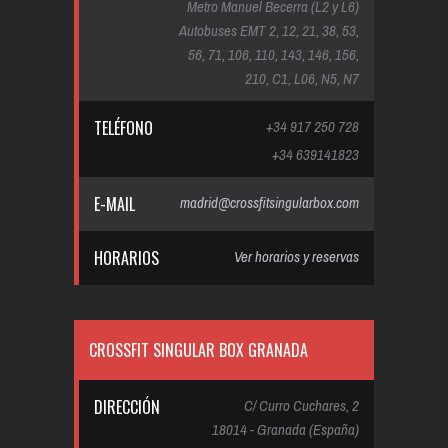
Metro Manuel Becerra (L2 y L6)
Autobuses EMT 2, 12, 21, 38, 53,
56, 71, 106, 110, 143, 146, 156,
210, C1, L06, N5, N7
TELÉFONO
+34 917 250 728
+34 639141823
E-MAIL
madrid@crossfitsingularbox.com
HORARIOS
Ver horarios y reservas
CROSSFIT SINGULAR BOX GRANADA
DIRECCIÓN
C/ Curro Cuchares, 2
18014 - Granada (España)