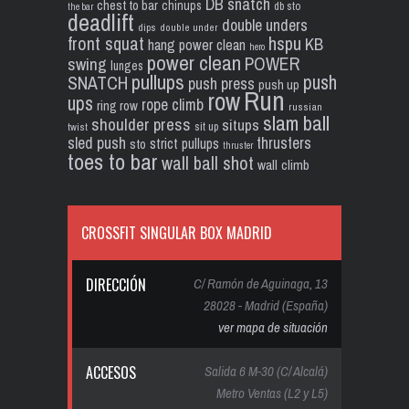
DB snatch
chest to bar
chinups
db sto
the bar
deadlift
double unders
dips
double under
front squat
hspu
KB
hang power clean
hero
power clean
POWER
swing
lunges
pullups
push
SNATCH
push press
push up
Run
row
ups
rope climb
ring row
russian
slam ball
shoulder press
situps
sit up
twist
sled push
thrusters
strict pullups
sto
thruster
toes to bar
wall ball shot
wall climb
CROSSFIT SINGULAR BOX MADRID
DIRECCIÓN
C/ Ramón de Aguinaga, 13
28028 - Madrid (España)
ver mapa de situación
ACCESOS
Salida 6 M-30 (C/ Alcalá)
Metro Ventas (L2 y L5)