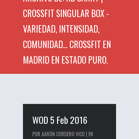
CROSSFIT SINGULAR BOX -
VARIEDAD, INTENSIDAD,
COMUNIDAD... CROSSFIT EN
MADRID EN ESTADO PURO.
WOD 5 Feb 2016
POR AARÓN CORDERO VICO | EN