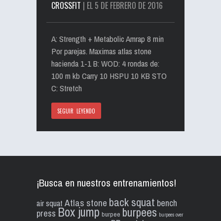
CROSSFIT
| EL 5 DE FEBRERO DE 2016
A: Strength + Metabolic Amrap 8 min
Por parejas. Maximas atlas stone
hacienda 1-1 B: WOD: 4 rondas de:
100 m kb Carry 10 HSPU 10 KB STO
C: Stretch
SEGUIR LEYENDO
¡Busca en nuestros entrenamientos!
back squat
Atlas stone
bench
air squat
Box jump
burpees
press
burpee
burpees over