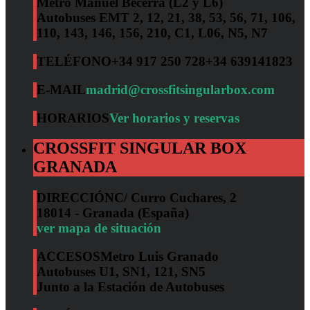
Metro Manuel Becerra (L2 y L6)
Autobuses EMT 2, 12, 21, 38, 53, 56, 71, 106,
110, 143, 146, 156, 210, C1, L06, N5, N7
TELÉFONO
+34 917 250 728
+34 639141823
E-MAIL
madrid@crossfitsingularbox.com
HORARIOS
Ver horarios y reservas
CROSSFIT SINGULAR BOX
GRANADA
DIRECCIÓN
C/ Curro Cuchares, 2
18014 - Granada (España)
ver mapa de situación
ACCESOS
Metro Luis Granado
Autobuses U1, SN1, 121, SN5
Junto a la Estación de Autobuses