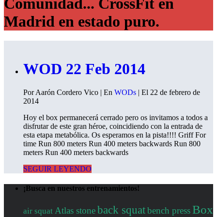
Comunidad... CrossFit en
Madrid en estado puro.
WOD 22 Feb 2014
Por Aarón Cordero Vico | En
WODs
| El 22 de febrero de
2014
Hoy el box permanecerá cerrado pero os invitamos a todos a
disfrutar de este gran héroe, coincidiendo con la entrada de
esta etapa metabólica. Os esperamos en la pista!!!! Griff For
time Run 800 meters Run 400 meters backwards Run 800
meters Run 400 meters backwards
SEGUIR LEYENDO
¡Busca en nuestros entrenamientos!
Box
back squat
Atlas stone
bench press
air squat