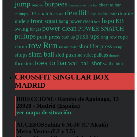
jump
burpees
chest to bar
burpee
burpees over the bar
deadlift
DB snatch
double
chinups
db sto
dips
double under
front squat
hspu
KB
unders
hang power clean
hero
power clean
POWER SNATCH
swing
lunges
pullups
push ups
push press
rope
push up
ring row
Run
row
shoulder press
climb
sit up
russian twist
slam ball
sled push
situps
strict pullups
sto
thruster
toes to bar
wall ball shot
thrusters
wall climb
CROSSFIT SINGULAR BOX
MADRID
DIRECCIÓN
C/ Ramón de Aguinaga, 13
28028 - Madrid (España)
ver mapa de situación
ACCESOS
Salida 6 M-30 (C/ Alcalá)
Metro Ventas (L2 y L5)