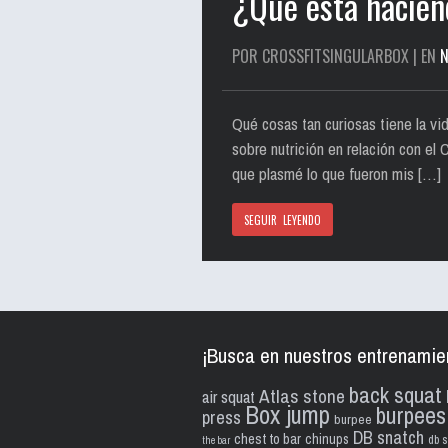
¿Qué está hacien
POR CROSSFITSINGULARBOX | EN
N
Qué cosas tan curiosas tiene la vid
sobre nutrición en relación con el
que plasmé lo que fueron mis […]
SEGUIR LEYENDO
¡Busca en nuestros entrenamie
back squat
Atlas stone
air squat
Box jump
burpees
press
burpee
DB snatch
chest to bar
chinups
db s
the bar