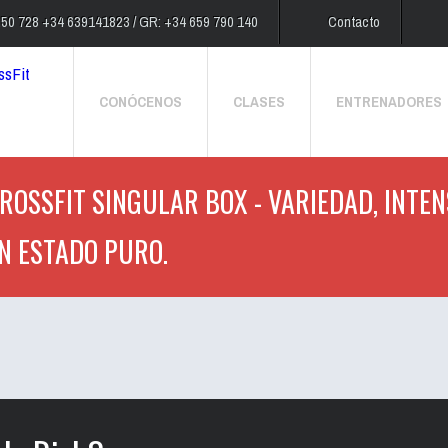
250 728 +34 639141823 / GR: +34 659 790 140
Contacto
CONÓCENOS
CLASES
ENTRENADORES
ROSSFIT SINGULAR BOX - VARIEDAD, INTEN
N ESTADO PURO.