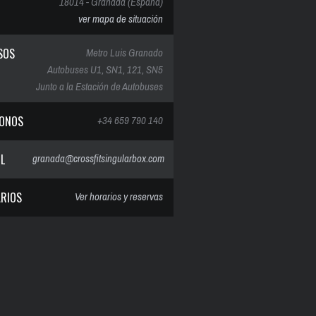
18014 - Granada (España)
ver mapa de situación
SOS
Metro Luis Granado
Autobuses U1, SN1, 121, SN5
Junto a la Estación de Autobuses
FONOS
+34 659 790 140
IL
granada@crossfitsingularbox.com
RIOS
Ver horarios y reservas