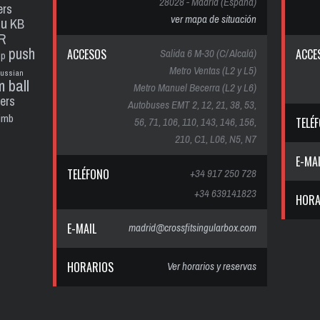
28028 - Madrid (España)
ers
ver mapa de situación
pu
KB
R
push
ACCESOS
Salida 6 M-30 (C/ Alcalá)
ACCE
up
Metro Ventas (L2 y L5)
russian
m ball
Metro Manuel Becerra (L2 y L6)
ters
Autobuses EMT 2, 12, 21, 38, 53,
limb
56, 71, 106, 110, 143, 146, 156,
TELÉ
210, C1, L06, N5, N7
E-MA
TELÉFONO
+34 917 250 728
+34 639141823
HORA
E-MAIL
madrid@crossfitsingularbox.com
HORARIOS
Ver horarios y reservas