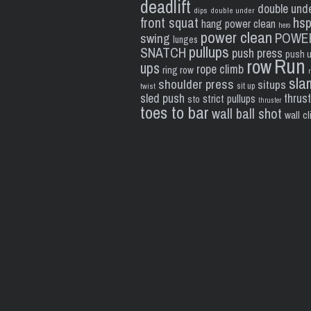
deadlift
double und
dips
double under
front squat
hs
hang power clean
hero
power clean
POWE
swing
lunges
pullups
SNATCH
push press
push 
Run
row
ups
rope climb
ring row
sla
shoulder press
situps
sit up
twist
sled push
thrus
strict pullups
sto
thruster
toes to bar
wall ball shot
wall c