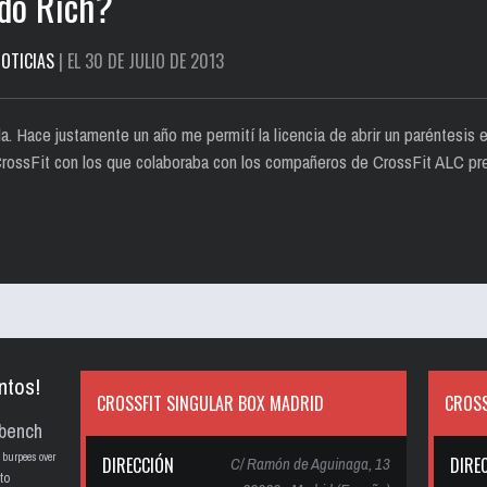
do Rich?
OTICIAS
| EL 30 DE JULIO DE 2013
a. Hace justamente un año me permití la licencia de abrir un paréntesis e
 CrossFit con los que colaboraba con los compañeros de CrossFit ALC pr
ntos!
CROSSFIT SINGULAR BOX MADRID
CROSS
bench
burpees over
DIRECCIÓN
C/ Ramón de Aguinaga, 13
DIRE
to