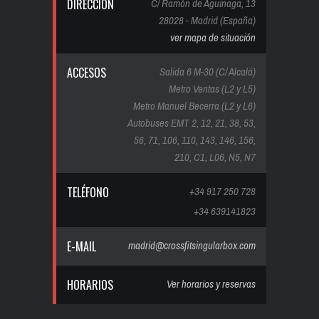
DIRECCIÓN
C/ Ramón de Aguinaga, 13
28028 - Madrid (España)
ver mapa de situación
ACCESOS
Salida 6 M-30 (C/ Alcalá)
Metro Ventas (L2 y L5)
Metro Manuel Becerra (L2 y L6)
Autobuses EMT 2, 12, 21, 38, 53,
56, 71, 106, 110, 143, 146, 156,
210, C1, L06, N5, N7
TELÉFONO
+34 917 250 728
+34 639141823
E-MAIL
madrid@crossfitsingularbox.com
HORARIOS
Ver horarios y reservas