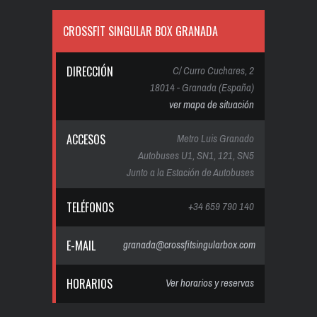
CROSSFIT SINGULAR BOX GRANADA
DIRECCIÓN
C/ Curro Cuchares, 2
18014 - Granada (España)
ver mapa de situación
ACCESOS
Metro Luis Granado
Autobuses U1, SN1, 121, SN5
Junto a la Estación de Autobuses
TELÉFONOS
+34 659 790 140
E-MAIL
granada@crossfitsingularbox.com
HORARIOS
Ver horarios y reservas