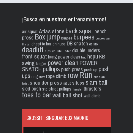
¡Busca en nuestros entrenamientos!
back squat
Atlas stone
bench
air squat
Box jump
burpees
press
burpee
burpees over
DB snatch
chest to bar
chinups
db sto
the bar
deadlift
double unders
dips
double under
front squat
hspu
KB
hang power clean
hero
power clean
POWER
swing
lunges
pullups
push
SNATCH
push press
push up
Run
row
ups
rope climb
ring row
russian
slam ball
shoulder press
situps
sit up
twist
sled push
thrusters
strict pullups
sto
thruster
toes to bar
wall ball shot
wall climb
CROSSFIT SINGULAR BOX MADRID