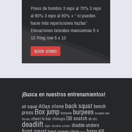
Press de hombro 3 reps al 70% 3 reps
al 80% 3 reps al 90% + “ si puedes
hacer más repeticiones hazlas”
Elevaciones laterales mancuernas 5 x
10 Ring row 5 x 10
SEGUIR LEYENDO
¡Busca en nuestros entrenamientos!
back squat
Atlas stone
bench
air squat
Box jump
burpees
press
burpee
burpees over
DB snatch
chest to bar
chinups
db sto
the bar
deadlift
double unders
dips
double under
front squat
hspu
KB
hang power clean