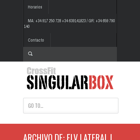
Horarios
MA: +34 917 250 728 +34 639141823 / GR: +34 659 790
140
Contacto
GO TO...
ARCHIVO DE: ELV LATERAL |