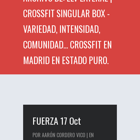
CROSSFIT SINGULAR BOX -
VARIEDAD, INTENSIDAD,
COMUNIDAD... CROSSFIT EN
MADRID EN ESTADO PURO.
FUERZA 17 Oct
POR AARÓN CORDERO VICO | EN