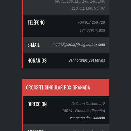
56, 71, 106, 110, 143, 146, 156,
210, C1, L06, N5, N7
TELÉFONO
+34 917 250 728
+34 639141823
E-MAIL
madrid@crossfitsingularbox.com
HORARIOS
Ver horarios y reservas
CROSSFIT SINGULAR BOX GRANADA
DIRECCIÓN
C/ Curro Cuchares, 2
18014 - Granada (España)
ver mapa de situación