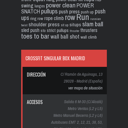
hero
power clean
POWER
swing
lunges
pullups
push
SNATCH
push press
push up
Run
row
ups
rope climb
ring row
russian
slam ball
shoulder press
situps
sit up
twist
sled push
thrusters
strict pullups
sto
thruster
toes to bar
wall ball shot
wall climb
CROSSFIT SINGULAR BOX MADRID
DIRECCIÓN
C/ Ramón de Aguinaga, 13
28028 - Madrid (España)
ver mapa de situación
ACCESOS
Salida 6 M-30 (C/ Alcalá)
Metro Ventas (L2 y L5)
Metro Manuel Becerra (L2 y L6)
Autobuses EMT 2, 12, 21, 38, 53,