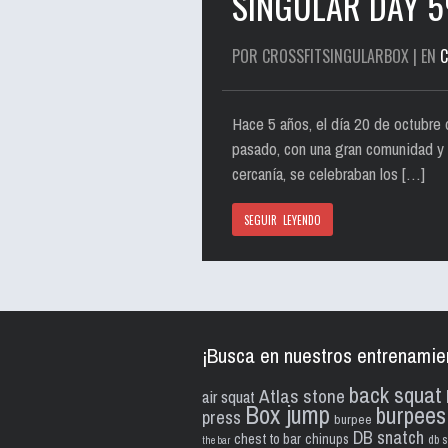
SINGULAR DAY 5
POR CROSSFITSINGULARBOX | EN
C
Hace 5 años, el día 20 de octubre 
pasado, con una gran comunidad y h
cercanía, se celebraban los […]
SEGUIR LEYENDO
¡Busca en nuestros entrenamie
back squat
Atlas stone
air squat
Box jump
burpees
press
burpee
DB snatch
chest to bar
chinups
db s
the bar