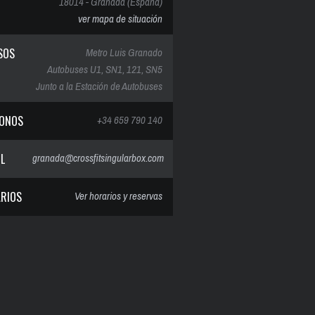
18014 - Granada (España)
ver mapa de situación
SOS
Metro Luis Granado
Autobuses U1, SN1, 121, SN5
Junto a la Estación de Autobuses
FONOS
+34 659 790 140
IL
granada@crossfitsingularbox.com
RIOS
Ver horarios y reservas