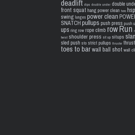
deadlift
double und
dips
double under
front squat
hs
hang power clean
hero
power clean
POWE
swing
lunges
pullups
SNATCH
push press
push 
Run
row
ups
rope climb
ring row
sla
shoulder press
situps
sit up
twist
sled push
thrus
strict pullups
sto
thruster
toes to bar
wall ball shot
wall c