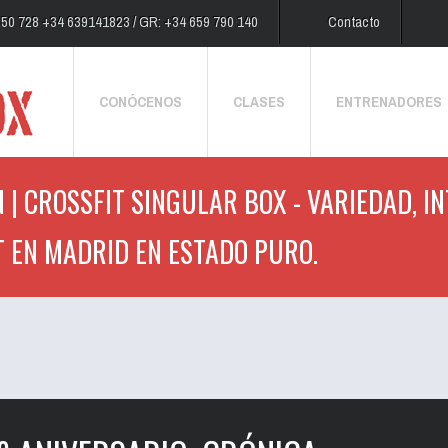
250 728 +34 639141823 / GR: +34 659 790 140
Contacto
CONÓCENOS
CLASES
ENTRENADORES
 | CROSSFIT SINGULAR BOX - VARIEDAD, I
T EN MADRID EN ESTADO PURO.