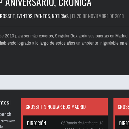
º ANIVERSARIO, CRÓNICA
ROSSFIT
,
EVENTOS
,
EVENTOS
,
NOTICIAS
| EL 20 DE NOVIEMBRE DE 2018
de 2013 para ser más exactos, Singular Box abría sus puertas en Madrid
abiendo logrado a lo largo de estos años un ambiente inigualable en el
ntos!
CROSSFIT SINGULAR BOX MADRID
CROSS
bench
burpees over
DIRECCIÓN
C/ Ramón de Aguinaga, 13
DIRE
to