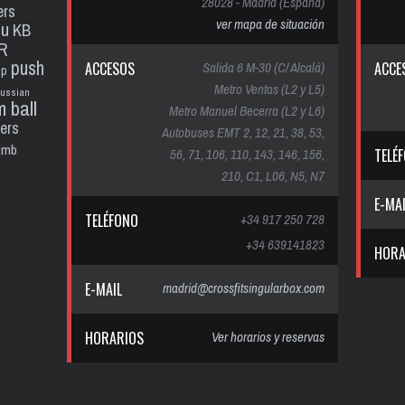
28028 - Madrid (España)
ers
ver mapa de situación
pu
KB
R
push
ACCESOS
Salida 6 M-30 (C/ Alcalá)
ACCE
up
Metro Ventas (L2 y L5)
russian
m ball
Metro Manuel Becerra (L2 y L6)
ters
Autobuses EMT 2, 12, 21, 38, 53,
limb
56, 71, 106, 110, 143, 146, 156,
TELÉ
210, C1, L06, N5, N7
E-MA
TELÉFONO
+34 917 250 728
+34 639141823
HORA
E-MAIL
madrid@crossfitsingularbox.com
HORARIOS
Ver horarios y reservas