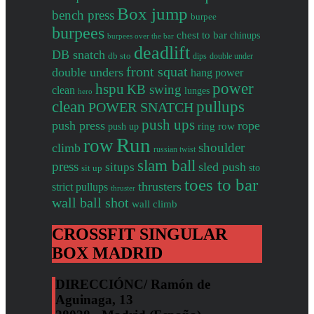
Box jump
bench press
burpee
burpees
chest to bar
chinups
burpees over the bar
deadlift
DB snatch
db sto
dips
double under
front squat
double unders
hang power
power
hspu
KB swing
clean
lunges
hero
clean
pullups
POWER SNATCH
push ups
push press
rope
push up
ring row
Run
row
shoulder
climb
russian twist
slam ball
press
sled push
situps
sto
sit up
toes to bar
thrusters
strict pullups
thruster
wall ball shot
wall climb
CROSSFIT SINGULAR
BOX MADRID
DIRECCIÓN
C/ Ramón de
Aguinaga, 13