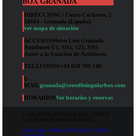
BOX GRANADA
DIRECCIÓN
C/ Curro Cuchares, 2
18014 - Granada (España)
ver mapa de situación
ACCESOS
Metro Luis Granado
Autobuses U1, SN1, 121, SN5
Junto a la Estación de Autobuses
TELÉFONOS
+34 659 790 140
E-
MAIL
granada@crossfitsingularbox.com
HORARIOS
Ver horarios y reservas
© CROSSFIT SINGULAR BOX - TODOS
LOS DERECHOS RESERVADOS.
Aviso Legal
Política de Privacidad
Política
de Cookies