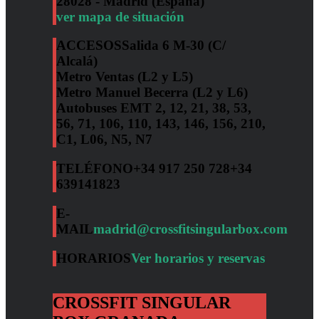
28028 - Madrid (España)
ver mapa de situación
ACCESOS
Salida 6 M-30 (C/
Alcalá)
Metro Ventas (L2 y L5)
Metro Manuel Becerra (L2 y L6)
Autobuses EMT 2, 12, 21, 38, 53,
56, 71, 106, 110, 143, 146, 156, 210,
C1, L06, N5, N7
TELÉFONO
+34 917 250 728
+34
639141823
E-
MAIL
madrid@crossfitsingularbox.com
HORARIOS
Ver horarios y reservas
CROSSFIT SINGULAR