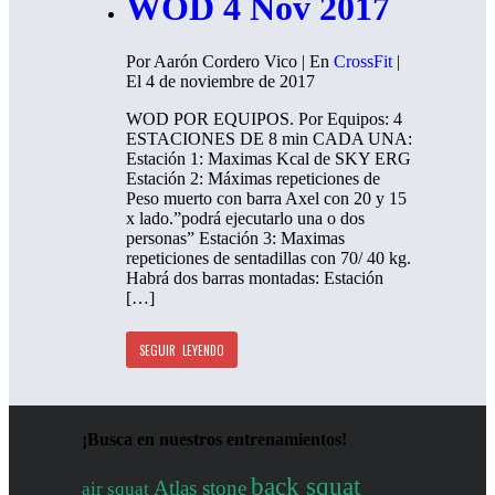
WOD 4 Nov 2017
Por Aarón Cordero Vico | En
CrossFit
|
El 4 de noviembre de 2017
WOD POR EQUIPOS. Por Equipos: 4
ESTACIONES DE 8 min CADA UNA:
Estación 1: Maximas Kcal de SKY ERG
Estación 2: Máximas repeticiones de
Peso muerto con barra Axel con 20 y 15
x lado.”podrá ejecutarlo una o dos
personas” Estación 3: Maximas
repeticiones de sentadillas con 70/ 40 kg.
Habrá dos barras montadas: Estación
[…]
SEGUIR LEYENDO
¡Busca en nuestros entrenamientos!
back squat
Atlas stone
air squat