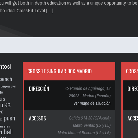
u will get both in depth education as well as a unique opportunity to be
the ideal CrossFit Level […]
ntos!
CROSSFIT SINGULAR BOX MADRID
CROSS
bench
burpees over
DIRECCIÓN
C/ Ramón de Aguinaga, 13
DIRE
to
28028 - Madrid (España)
ers
ver mapa de situación
pu
KB
R
push
ACCESOS
Salida 6 M-30 (C/ Alcalá)
ACCE
up
Metro Ventas (L2 y L5)
russian
m ball
Metro Manuel Becerra (L2 y L6)