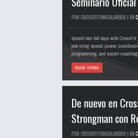
Seminario Oficial
POR CROSSFITSINGULARBOX | EN
C
Spend two full days with CrossFit W
jerk bring speed, power, coordinati
programming, and expert coachin
SEGUIR LEYENDO
De nuevo en Cross
Strongman con R
POR CROSSFITSINGULARBOX | EN
C