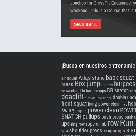
coaches for CrossFit Endurance, yo
weekend. This is a Course that is 
SEGUIR LEYENDO
¡Busca en nuestros entrenamie
back squat
Atlas stone
air squat
Box jump
burpees
press
burpee
DB snatch
chest to bar
chinups
db s
the bar
deadlift
double und
dips
double under
front squat
hs
hang power clean
hero
power clean
POWE
swing
lunges
pullups
SNATCH
push press
push 
Run
row
ups
rope climb
ring row
sla
shoulder press
situps
sit up
twist