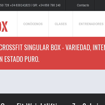
250 728 +34 639141823 / GR: +34 659 790 140
Contacto
CONÓCENOS
CLASES
ENTRENADORES
CROSSFIT SINGULAR BOX - VARIEDAD, INTE
N ESTADO PURO.