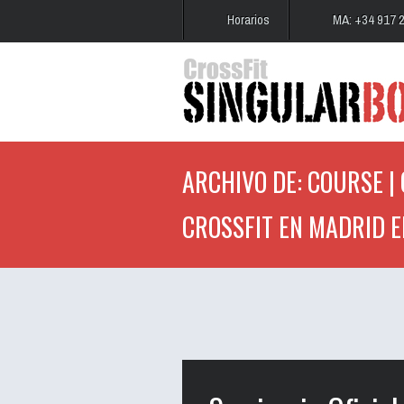
Horarios
MA: +34 917 
ARCHIVO DE: COURSE | 
CROSSFIT EN MADRID E