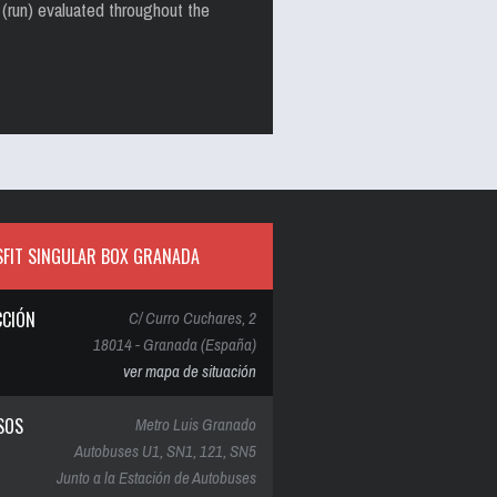
 (run) evaluated throughout the
FIT SINGULAR BOX GRANADA
CCIÓN
C/ Curro Cuchares, 2
18014 - Granada (España)
ver mapa de situación
SOS
Metro Luis Granado
Autobuses U1, SN1, 121, SN5
Junto a la Estación de Autobuses