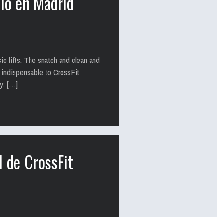
nio en Madrid
ic lifts. The snatch and clean and
re indispensable to CrossFit
y: […]
l de CrossFit