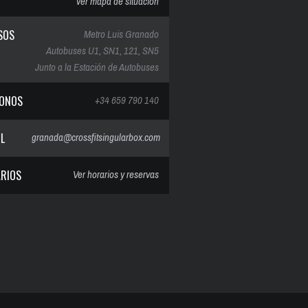
ver mapa de situación
SOS
Metro Luis Granado
Autobuses U1, SN1, 121, SN5
Junto a la Estación de Autobuses
FONOS
+34 659 790 140
IL
granada@crossfitsingularbox.com
RIOS
Ver horarios y reservas