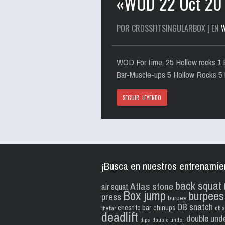
«WOD 22 Oct 20
POR CROSSFITSINGULARBOX | EN
WOD For time: 25 Hollow rocks 1 
Bar-Muscle-ups 5 Hollow Rocks 5
SEGUIR LEYENDO
¡Busca en nuestros entrenamie
back squat
Atlas stone
air squat
Box jump
burpees
press
burpee
DB snatch
chest to bar
chinups
db s
the bar
deadlift
double und
dips
double under