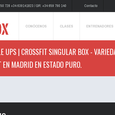
250 728 +34 639141823 / GR: +34 659 790 140
Contacto
CONÓCENOS
CLASES
ENTRENADORES
E UPS | CROSSFIT SINGULAR BOX - VARIED
T EN MADRID EN ESTADO PURO.