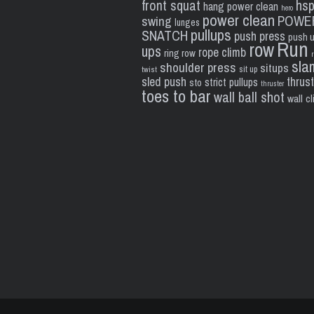
front squat
hs
hang power clean
hero
power clean
POWE
swing
lunges
pullups
SNATCH
push press
push 
Run
row
ups
rope climb
ring row
sla
shoulder press
situps
sit up
twist
sled push
thrus
strict pullups
sto
thruster
toes to bar
wall ball shot
wall c