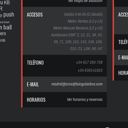
ver mapa de situación
pu
KB
R
push
ACCESOS
Salida 6 M-30 (C/ Alcalá)
ACCE
up
Metro Ventas (L2 y L5)
russian
m ball
Metro Manuel Becerra (L2 y L6)
ters
Autobuses EMT 2, 12, 21, 38, 53,
limb
56, 71, 106, 110, 143, 146, 156,
TELÉ
210, C1, L06, N5, N7
E-MA
TELÉFONO
+34 917 250 728
+34 639141823
HORA
E-MAIL
madrid@crossfitsingularbox.com
HORARIOS
Ver horarios y reservas