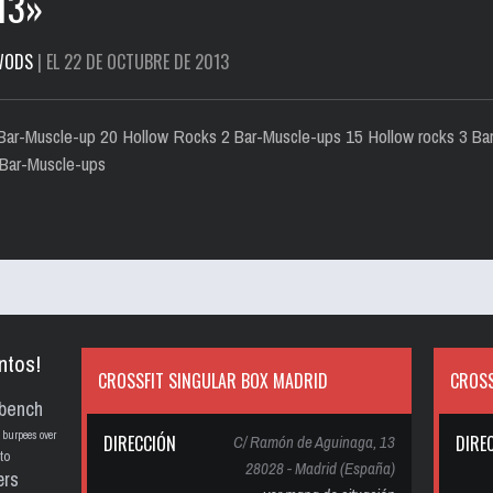
13»
WODS
| EL 22 DE OCTUBRE DE 2013
Bar-Muscle-up 20 Hollow Rocks 2 Bar-Muscle-ups 15 Hollow rocks 3 Ba
 Bar-Muscle-ups
ntos!
CROSSFIT SINGULAR BOX MADRID
CROSS
bench
burpees over
DIRECCIÓN
C/ Ramón de Aguinaga, 13
DIRE
to
28028 - Madrid (España)
ers