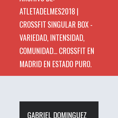
ATLETADELMES2018 |
CROSSFIT SINGULAR BOX -
VARIEDAD, INTENSIDAD,
COMUNIDAD... CROSSFIT EN
MADRID EN ESTADO PURO.
GABRIEL DOMINGUEZ