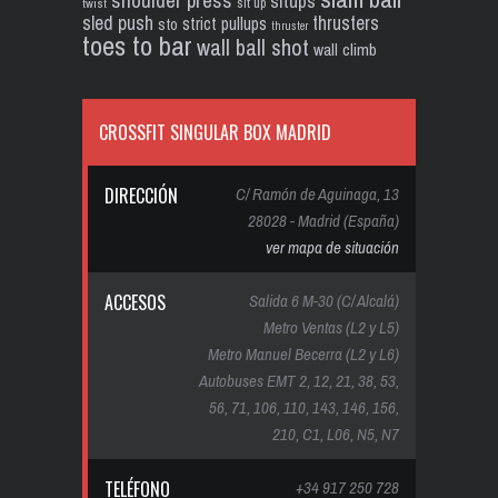
shoulder press
situps
sit up
twist
sled push
thrusters
strict pullups
sto
thruster
toes to bar
wall ball shot
wall climb
CROSSFIT SINGULAR BOX MADRID
DIRECCIÓN
C/ Ramón de Aguinaga, 13
28028 - Madrid (España)
ver mapa de situación
ACCESOS
Salida 6 M-30 (C/ Alcalá)
Metro Ventas (L2 y L5)
Metro Manuel Becerra (L2 y L6)
Autobuses EMT 2, 12, 21, 38, 53,
56, 71, 106, 110, 143, 146, 156,
210, C1, L06, N5, N7
TELÉFONO
+34 917 250 728