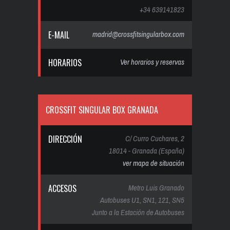
+34 639141823
E-MAIL
madrid@crossfitsingularbox.com
HORARIOS
Ver horarios y reservas
CROSSFIT SINGULAR BOX GRANADA
DIRECCIÓN
C/ Curro Cuchares, 2
18014 - Granada (España)
ver mapa de situación
ACCESOS
Metro Luis Granado
Autobuses U1, SN1, 121, SN5
Junto a la Estación de Autobuses