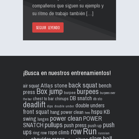
compañeros que siguen su ejemplo y
su ritmo de trabajo también […]
SEGUIR LEYENDO
¡Busca en nuestros entrenamientos!
back squat
Atlas stone
bench
air squat
Box jump
burpees
press
burpee
burpees over
DB snatch
chest to bar
chinups
db sto
the bar
deadlift
double unders
dips
double under
front squat
hspu
KB
hang power clean
hero
power clean
POWER
swing
lunges
pullups
push
SNATCH
push press
push up
Run
row
ups
rope climb
ring row
russian
slam ball