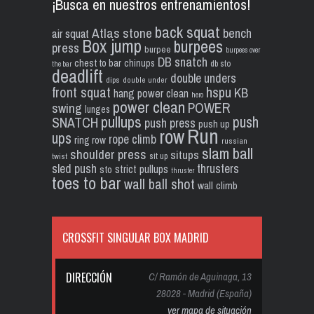
¡Busca en nuestros entrenamientos!
back squat
Atlas stone
bench
air squat
Box jump
burpees
press
burpee
burpees over
DB snatch
chest to bar
chinups
db sto
the bar
deadlift
double unders
dips
double under
front squat
hspu
KB
hang power clean
hero
power clean
POWER
swing
lunges
pullups
push
SNATCH
push press
push up
Run
row
ups
rope climb
ring row
russian
slam ball
shoulder press
situps
sit up
twist
sled push
thrusters
strict pullups
sto
thruster
toes to bar
wall ball shot
wall climb
CROSSFIT SINGULAR BOX MADRID
DIRECCIÓN
C/ Ramón de Aguinaga, 13
28028 - Madrid (España)
ver mapa de situación