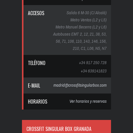
ACCESOS
Salida 6 M-30 (C/ Alcalá)
Metro Ventas (L2 y L5)
Metro Manuel Becerra (L2 y L6)
Autobuses EMT 2, 12, 21, 38, 53,
56, 71, 106, 110, 143, 146, 156,
210, C1, L06, N5, N7
TELÉFONO
+34 917 250 728
+34 639141823
E-MAIL
madrid@crossfitsingularbox.com
HORARIOS
Ver horarios y reservas
CROSSFIT SINGULAR BOX GRANADA