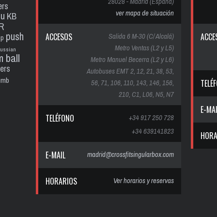
28028 - Madrid (España)
ers
ver mapa de situación
pu
KB
R
push
ACCESOS
Salida 6 M-30 (C/ Alcalá)
ACCE
up
Metro Ventas (L2 y L5)
russian
m ball
Metro Manuel Becerra (L2 y L6)
ters
Autobuses EMT 2, 12, 21, 38, 53,
limb
56, 71, 106, 110, 143, 146, 156,
TELÉ
210, C1, L06, N5, N7
E-MA
TELÉFONO
+34 917 250 728
+34 639141823
HORA
E-MAIL
madrid@crossfitsingularbox.com
HORARIOS
Ver horarios y reservas