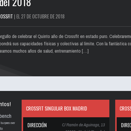
del 2018
OSSFIT
| EL 27 DE OCTUBRE DE 2018
llo de celebrar el Quinto año de Crossfit en estado puro. Celebraremo
ondrá sus capacidades físicas y colectivas al límite. Con la fantástic
seamos muchos años de salud, entrenamiento […]
ntos!
CROSSFIT SINGULAR BOX MADRID
CROSS
bench
burpees over
DIRECCIÓN
C/ Ramón de Aguinaga, 13
DIRE
to