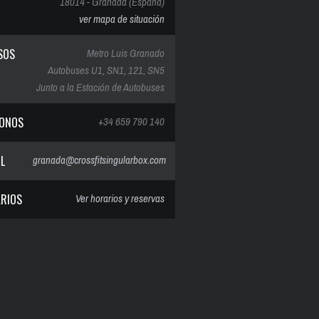
18014 - Granada (España)
ver mapa de situación
SOS
Metro Luis Granado
Autobuses U1, SN1, 121, SN5
Junto a la Estación de Autobuses
FONOS
+34 659 790 140
IL
granada@crossfitsingularbox.com
RIOS
Ver horarios y reservas