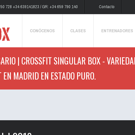
250 728 +34 639141823 / GR: +34 659 790 140
Contacto
CONÓCENOS
CLASES
ENTRENADORES
ARIO | CROSSFIT SINGULAR BOX - VARIEDA
T EN MADRID EN ESTADO PURO.