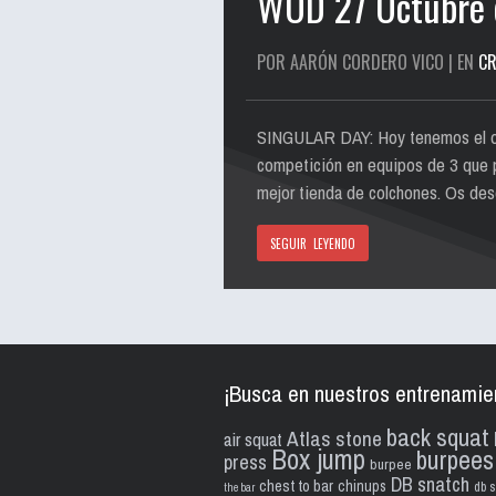
WOD 27 Octubre 
POR AARÓN CORDERO VICO | EN
CR
SINGULAR DAY: Hoy tenemos el orgu
competición en equipos de 3 que p
mejor tienda de colchones. Os de
SEGUIR LEYENDO
¡Busca en nuestros entrenamie
back squat
Atlas stone
air squat
Box jump
burpees
press
burpee
DB snatch
chest to bar
chinups
db s
the bar