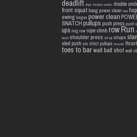
deadlift
double und
dips
double under
front squat
hs
hang power clean
hero
power clean
POWE
swing
lunges
pullups
SNATCH
push press
push 
Run
row
ups
rope climb
ring row
sla
shoulder press
situps
sit up
twist
sled push
thrus
strict pullups
sto
thruster
toes to bar
wall ball shot
wall c