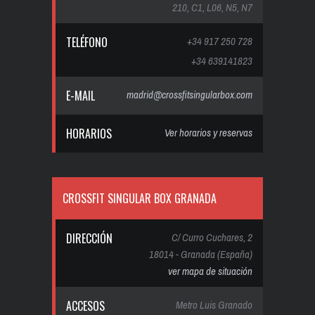
210, C1, L06, N5, N7
TELÉFONO
+34 917 250 728
+34 639141823
E-MAIL
madrid@crossfitsingularbox.com
HORARIOS
Ver horarios y reservas
CROSSFIT SINGULAR BOX GRANADA
DIRECCIÓN
C/ Curro Cuchares, 2
18014 - Granada (España)
ver mapa de situación
ACCESOS
Metro Luis Granado