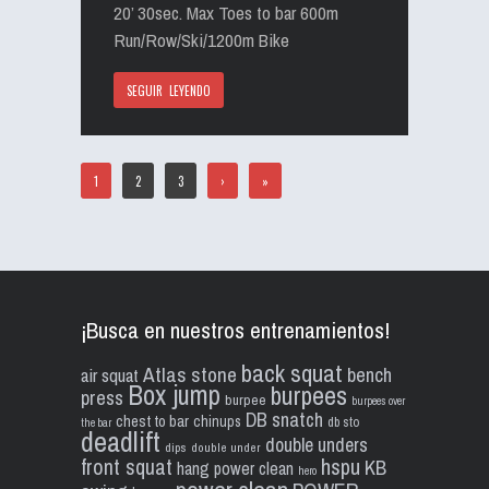
20’ 30sec. Max Toes to bar 600m
Run/Row/Ski/1200m Bike
SEGUIR LEYENDO
1
2
3
›
»
¡Busca en nuestros entrenamientos!
back squat
Atlas stone
bench
air squat
Box jump
burpees
press
burpee
burpees over
DB snatch
chest to bar
chinups
db sto
the bar
deadlift
double unders
dips
double under
front squat
hspu
KB
hang power clean
hero