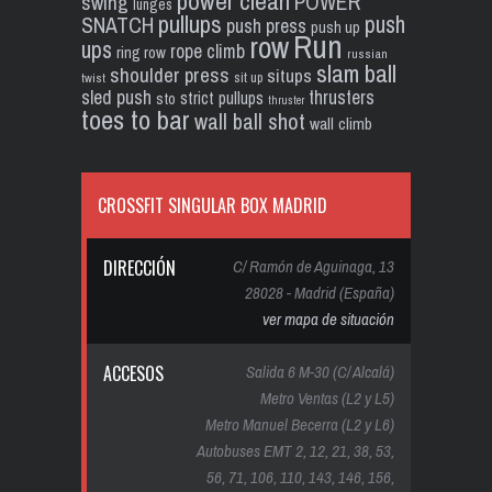
power clean
POWER
swing
lunges
pullups
push
SNATCH
push press
push up
Run
row
ups
rope climb
ring row
russian
slam ball
shoulder press
situps
sit up
twist
sled push
thrusters
strict pullups
sto
thruster
toes to bar
wall ball shot
wall climb
CROSSFIT SINGULAR BOX MADRID
DIRECCIÓN
C/ Ramón de Aguinaga, 13
28028 - Madrid (España)
ver mapa de situación
ACCESOS
Salida 6 M-30 (C/ Alcalá)
Metro Ventas (L2 y L5)
Metro Manuel Becerra (L2 y L6)
Autobuses EMT 2, 12, 21, 38, 53,
56, 71, 106, 110, 143, 146, 156,