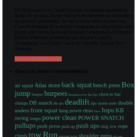
En 2014 conoce el CrossFit y tiene su primera experiencia
dentro de un box. Desde entonces se convierte en su pasión y
su proyecto profesional. Se inicia como atleta en esta casa,
CrossFit Singular Box, donde compagina su entusiasmo como
practicante con su faceta profesional comenzando a formarse
con los diferentes seminarios que imparte CrossFit.
Actualmente es el Head Coach de CrossFit Singular Box
Granada.
MÁS INFORMACIÓN
¡Busca en nuestros entrenamientos!
Box
back squat
Atlas stone
bench press
air squat
jump
burpees
chest to bar
burpee
burpees over the bar
deadlift
DB snatch
double
chinups
db sto
dips
double under
front squat
hspu
KB
unders
hang power clean
hero
power clean
POWER SNATCH
swing
lunges
pullups
push ups
push press
rope
push up
ring row
Run
row
shoulder press
climb
sit up
russian twist