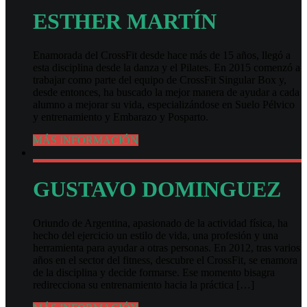
ESTHER MARTÍN
Enamorada del CrossFit desde hace más de 15 años, llegó a
esta disciplina desde la danza y el Pilates. En 2015 comenzó a
trabajar como parte del equipo de CrossFit Singular Box y,
desde entonces, ha buscado la mejor manera de ayudar a cada
alumno a mejorar su vida, especializándose en Suelo Pélvico
y entrenamiento y Embarazo y Posparto.
MÁS INFORMACIÓN
GUSTAVO DOMINGUEZ
Oriundo de Argentina, apasionado de la actividad física, ha
hecho del ejercicio un estilo de vida, una profesión y una
herramienta para ayudar a otras personas. En 2012, tras varios
años en el sector del fitness, descubre el CrossFit, se enamora
de la disciplina y decide formarse. Ese momento bisagra
redirecciona su entrenamiento hacia la práctica […]