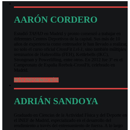
AARÓN CORDERO
Estudió
TAFAD
en Madrid y pronto comenzó a trabajar en
diferentes Centros Deportivos de la capital. Sus más de 10
años de experiencia como entrenador le han llevado a realizar,
no solo el curso oficial
CrossFit Lvl-1
, sino también múltiples
seminarios de Halterofilia (FEH), Kettlebells (IKC),
Strongman y Powerlifting, entre otros. En 2012 fue 3º en el
Campeonato de España Reebok-CrossFit, celebrado en
Madrid.
MÁS INFORMACIÓN
ADRIÁN SANDOYA
Graduado en Ciencias de la Actividad Física y del Deporte en
el INEF de Madrid, especializado en el desarrollo del
rendimiento a través del entrenamiento de fuerza. A lo largo