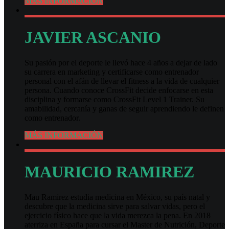
MÁS INFORMACIÓN
JAVIER ASCANIO
Su pasión por el deporte le llevó hace 4 años a dejar de lado
su carrera en marketing y certificarse como entrenador
personal con el afán de llevar el fitness a la vida de cualquier
persona. Cuando conoce CrossFit decide enfocarse en esta
disciplina y formarse como CrossFit Level 1 Trainer. Su
amabilidad, cercanía y ganas de seguir aprendiendo le definen
como entrenador.
MÁS INFORMACIÓN
MAURICIO RAMIREZ
Mau Ramirez estudia medicina en México, su país natal y
descubre que la medicina sirve para salvar vidas, pero el
ejercicio físico hace que la vida merezca la pena. En 2018
aterriza en España para cursar el Master de Nutrición, Deporte