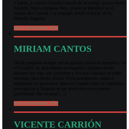
y Salud, y conoce Crossfit a través de su pareja ; pocos meses
después, llegó a Singular Box, donde se introdujo en el
mundo del Crossfit y se empapó, desde el inicio, de la
filosofía Singular.
MÁS INFORMACIÓN
MIRIAM CANTOS
Desde pequeña siempre me ha gustado practicar deportes y en
el CrossFit, he descubierto un magnífico deporte donde
siempre hay algo que progresar y nos hace trabajar en todas
nuestras capacidades físicas. Profesionalmente, empecé
trabajando en gimnasios, tanto en España como en Inglaterra,
pero gracias a Singular se me abrió una nueva puerta
profesional. Me encanta […]
MÁS INFORMACIÓN
VICENTE CARRIÓN