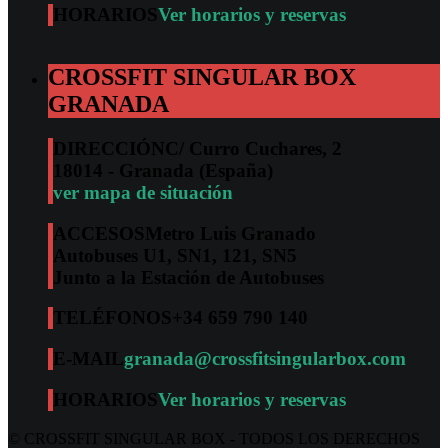
HORARIOS
Ver horarios y reservas
CROSSFIT SINGULAR BOX
GRANADA
DIRECCIÓN
C/ Curro Cuchares, 2
18014 - Granada (España)
ver mapa de situación
ACCESOS
Metro Luis Granado
Autobuses U1, SN1, 121, SN5
Junto a la Estación de Autobuses
TELÉFONOS
+34 659 790 140
E-MAIL
granada@crossfitsingularbox.com
HORARIOS
Ver horarios y reservas
© CROSSFIT SINGULAR BOX - TODOS LOS DERECHOS