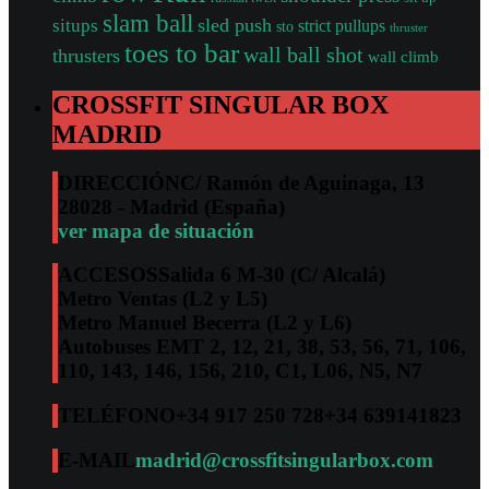
slam ball
sled push
situps
strict pullups
sto
thruster
toes to bar
wall ball shot
thrusters
wall climb
CROSSFIT SINGULAR BOX
MADRID
DIRECCIÓN
C/ Ramón de Aguinaga, 13
28028 - Madrid (España)
ver mapa de situación
ACCESOS
Salida 6 M-30 (C/ Alcalá)
Metro Ventas (L2 y L5)
Metro Manuel Becerra (L2 y L6)
Autobuses EMT 2, 12, 21, 38, 53, 56, 71, 106,
110, 143, 146, 156, 210, C1, L06, N5, N7
TELÉFONO
+34 917 250 728
+34 639141823
E-MAIL
madrid@crossfitsingularbox.com