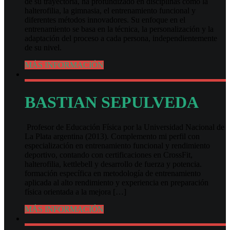
de su trayectoria, ha profundizado en disciplinas como la
halterofilia, la gimnasia, el entrenamiento funcional y
diferentes métodos innovadores. Su enfoque en el
entrenamiento se basa en la técnica, la personalización y la
adaptación del proceso a cada persona, independientemente
de su nivel.
MÁS INFORMACIÓN
BASTIAN SEPULVEDA
Profesor de Educación Física por la Universidad Nacional de
La Plata argentina (2013). Complemento mi perfil con
especialización en entrenamiento funcional y rendimiento
deportivo, contando con certificaciones en CrossFit,
halterofilia, kettlebell y desarrollo de fuerza y potencia.
formación específica en metodología de entrenamiento
aplicada al alto rendimiento y experiencia en preparación
física orientada a la mejora […]
MÁS INFORMACIÓN