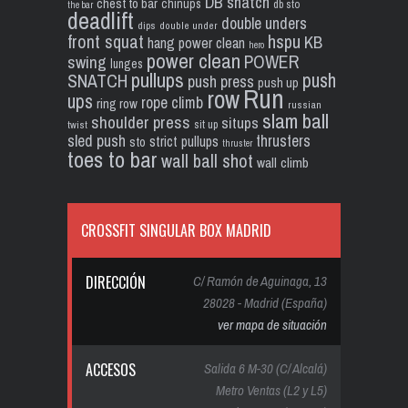
DB snatch
chest to bar
chinups
db sto
the bar
deadlift
double unders
dips
double under
front squat
hspu
KB
hang power clean
hero
power clean
POWER
swing
lunges
pullups
push
SNATCH
push press
push up
Run
row
ups
rope climb
ring row
russian
slam ball
shoulder press
situps
sit up
twist
sled push
thrusters
strict pullups
sto
thruster
toes to bar
wall ball shot
wall climb
CROSSFIT SINGULAR BOX MADRID
DIRECCIÓN
C/ Ramón de Aguinaga, 13
28028 - Madrid (España)
ver mapa de situación
ACCESOS
Salida 6 M-30 (C/ Alcalá)
Metro Ventas (L2 y L5)