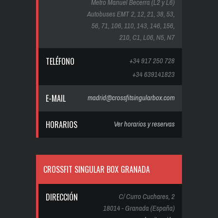
Metro Manuel Becerra (L2 y L6)
Autobuses EMT 2, 12, 21, 38, 53,
56, 71, 106, 110, 143, 146, 156,
210, C1, L06, N5, N7
TELÉFONO
+34 917 250 728
+34 639141823
E-MAIL
madrid@crossfitsingularbox.com
HORARIOS
Ver horarios y reservas
CROSSFIT SINGULAR BOX GRANADA
DIRECCIÓN
C/ Curro Cuchares, 2
18014 - Granada (España)