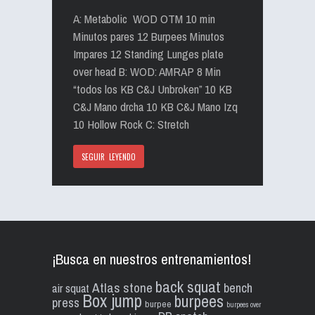
A: Metabolic WOD OTM 10 min
Minutos pares 12 Burpees Minutos
Impares 12 Standing Lunges plate
over head B: WOD: AMRAP 8 Min
“todos los KB C&J Unbroken” 10 KB
C&J Mano drcha 10 KB C&J Mano Izq
10 Hollow Rock C: Stretch
SEGUIR LEYENDO
¡Busca en nuestros entrenamientos!
back squat
Atlas stone
bench
air squat
Box jump
burpees
press
burpee
burpees over