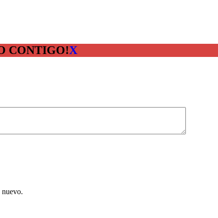
O CONTIGO!
X
e nuevo.