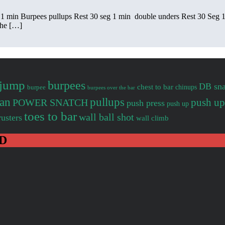
eg 1 min Burpees pullups Rest 30 seg 1 min double unders Rest 30 Se
the […]
jump
burpees
DB sna
chest to bar
burpee
chinups
burpees over the bar
ean
pullups
push up
POWER SNATCH
push press
push up
toes to bar
wall ball shot
rusters
wall climb
D