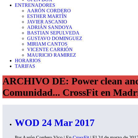
ENTRENADORES
AARÓN CORDERO
ESTHER MARTÍN
JAVIER ASCANIO
ADRIÁN SANDOYA
BASTIAN SEPULVEDA
GUSTAVO DOMINGUEZ
MIRIAM CANTOS
VICENTE CARRIÓN
MAURICIO RAMIREZ
HORARIOS
TARIFAS
ARCHIVO DE: Power clean and je
Comunidad... CrossFit en Madri
WOD 24 Mar 2017
Por Aarón Cordero Vico | En
CrossFit
| El 24 de marzo de 201