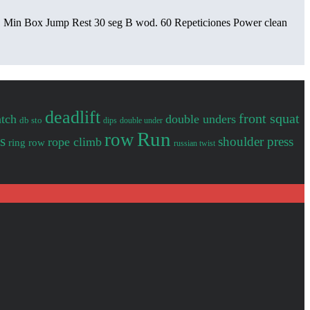
g 1 Min Box Jump Rest 30 seg B wod. 60 Repeticiones Power clean
deadlift
front squat
tch
double unders
db sto
dips
double under
Run
row
s
shoulder press
rope climb
ring row
russian twist