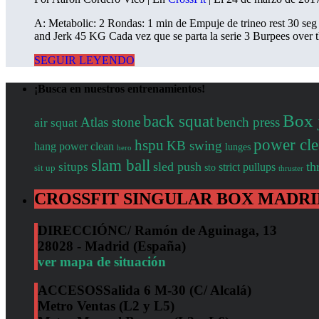
A: Metabolic: 2 Rondas: 1 min de Empuje de trineo rest 30 s
and Jerk 45 KG Cada vez que se parta la serie 3 Burpees over 
SEGUIR LEYENDO
¡Busca en nuestros entrenamientos!
Box 
back squat
Atlas stone
bench press
air squat
power cl
hspu
KB swing
hang power clean
lunges
hero
slam ball
sled push
th
situps
strict pullups
sto
sit up
thruster
CROSSFIT SINGULAR BOX MADRI
DIRECCIÓN
C/ Ramón de Aguinaga, 13
28028 - Madrid (España)
ver mapa de situación
ACCESOS
Salida 6 M-30 (C/ Alcalá)
Metro Ventas (L2 y L5)