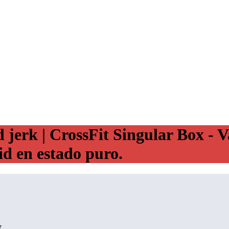
rk | CrossFit Singular Box - Va
d en estado puro.
7