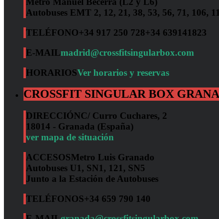
Metro Manuel Becerra (L2 y L6)
Autobuses EMT 2, 12, 21, 38, 53, 56, 71, 106, 1
TELÉFONO
+34 917 250 728
+34 639141823
E-MAIL
madrid@crossfitsingularbox.com
HORARIOS
Ver horarios y reservas
CROSSFIT SINGULAR BOX GRAN
DIRECCIÓN
C/ Curro Cuchares, 2
18014 - Granada (España)
ver mapa de situación
ACCESOS
Metro Luis Granado
Autobuses U1, SN1, 121, SN5
Junto a la Estación de Autobuses
TELÉFONOS
+34 659 790 140
E-MAIL
granada@crossfitsingularbox.com