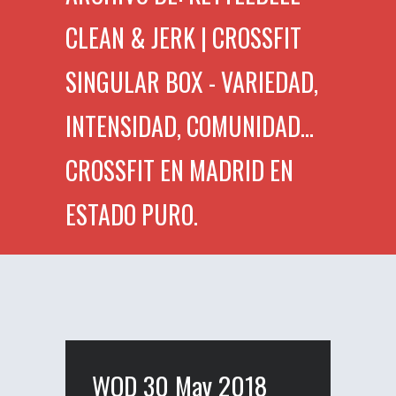
CLEAN & JERK | CROSSFIT
SINGULAR BOX - VARIEDAD,
INTENSIDAD, COMUNIDAD...
CROSSFIT EN MADRID EN
ESTADO PURO.
WOD 30 May 2018