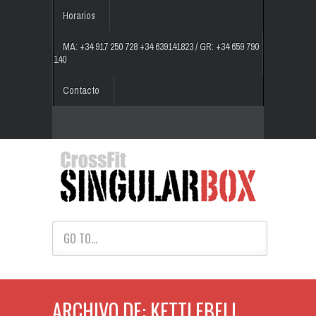
Horarios
MA: +34 917 250 728 +34 639141823 / GR: +34 659 790
140
Contacto
GO TO...
ARCHIVO DE: KETTLEBELL