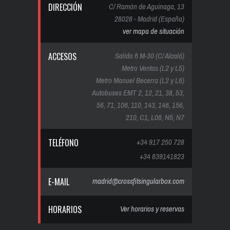
DIRECCIÓN
C/ Ramón de Aguinaga, 13
28028 - Madrid (España)
ver mapa de situación
ACCESOS
Salida 6 M-30 (C/ Alcalá)
Metro Ventas (L2 y L5)
Metro Manuel Becerra (L2 y L6)
Autobuses EMT 2, 12, 21, 38, 53,
56, 71, 106, 110, 143, 146, 156,
210, C1, L06, N5, N7
TELÉFONO
+34 917 250 728
+34 639141823
E-MAIL
madrid@crossfitsingularbox.com
HORARIOS
Ver horarios y reservas