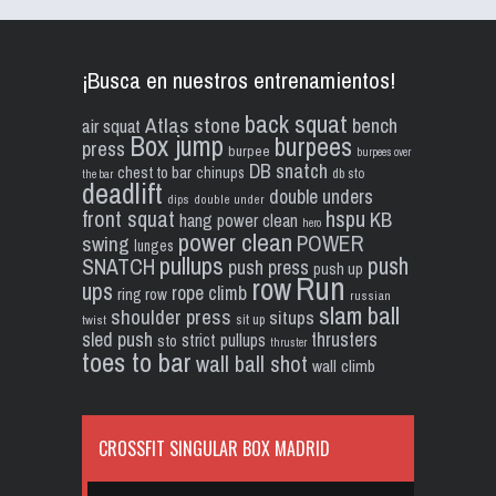
¡Busca en nuestros entrenamientos!
back squat
Atlas stone
bench
air squat
Box jump
burpees
press
burpee
burpees over
DB snatch
chest to bar
chinups
db sto
the bar
deadlift
double unders
dips
double under
front squat
hspu
KB
hang power clean
hero
power clean
POWER
swing
lunges
pullups
push
SNATCH
push press
push up
Run
row
ups
rope climb
ring row
russian
slam ball
shoulder press
situps
sit up
twist
sled push
thrusters
strict pullups
sto
thruster
toes to bar
wall ball shot
wall climb
CROSSFIT SINGULAR BOX MADRID