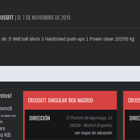
OSSFIT
| EL 7 DE NOVIEMBRE DE 2015
de: 5 Wall ball shots 3 Handstand push-ups 1 Power clean 102/55 kg
ntos!
CROSSFIT SINGULAR BOX MADRID
CROSS
bench
burpees over
DIRECCIÓN
C/ Ramón de Aguinaga, 13
DIRE
to
28028 - Madrid (España)
ers
ver mapa de situación
pu
KB