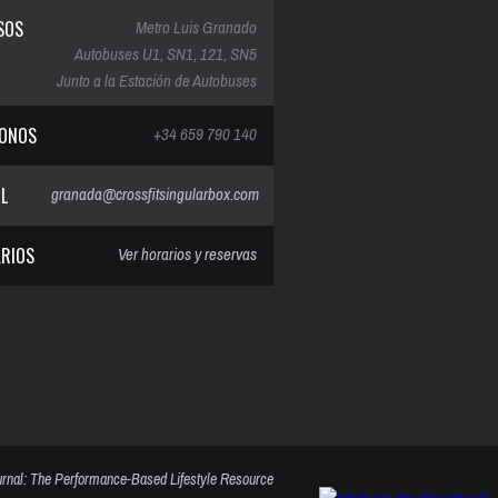
SOS
Metro Luis Granado
Autobuses U1, SN1, 121, SN5
Junto a la Estación de Autobuses
FONOS
+34 659 790 140
IL
granada@crossfitsingularbox.com
RIOS
Ver horarios y reservas