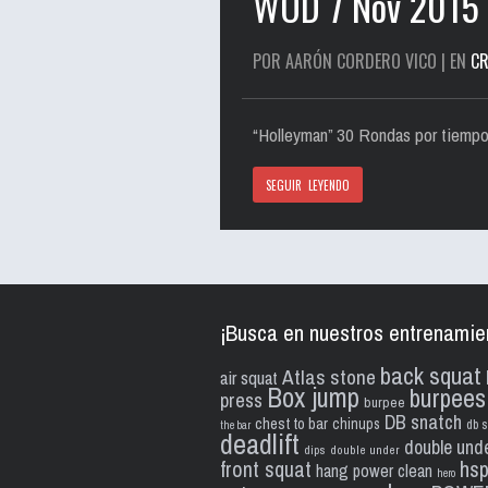
WOD 7 Nov 2015
POR AARÓN CORDERO VICO | EN
CR
“Holleyman” 30 Rondas por tiempo 
SEGUIR LEYENDO
¡Busca en nuestros entrenamie
back squat
Atlas stone
air squat
Box jump
burpees
press
burpee
DB snatch
chest to bar
chinups
db s
the bar
deadlift
double und
dips
double under
front squat
hs
hang power clean
hero