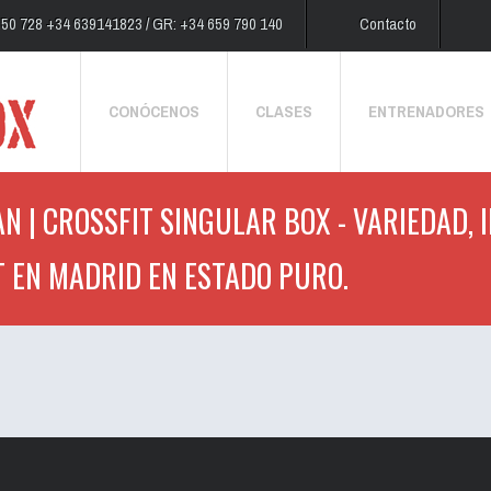
250 728 +34 639141823 / GR: +34 659 790 140
Contacto
CONÓCENOS
CLASES
ENTRENADORES
N | CROSSFIT SINGULAR BOX - VARIEDAD, 
T EN MADRID EN ESTADO PURO.