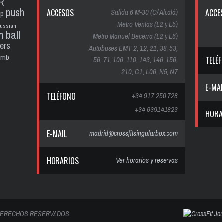
R
push
ACCESOS
Salida 6 M-30 (C/ Alcalá)
ACCE
up
Metro Ventas (L2 y L5)
russian
m ball
Metro Manuel Becerra (L2 y L6)
ters
Autobuses EMT 2, 12, 21, 38, 53,
limb
56, 71, 106, 110, 143, 146, 156,
TELÉ
210, C1, L06, N5, N7
E-MA
TELÉFONO
+34 917 250 728
+34 639141823
HORA
E-MAIL
madrid@crossfitsingularbox.com
HORARIOS
Ver horarios y reservas
 DERECHOS RESERVADOS.