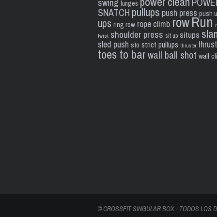
power clean
POWE
swing
lunges
pullups
SNATCH
push press
push 
Run
row
ups
rope climb
ring row
sla
shoulder press
situps
sit up
twist
sled push
thrus
strict pullups
sto
thruster
toes to bar
wall ball shot
wall c
© CROSSFIT SINGULAR BOX - TODOS LOS