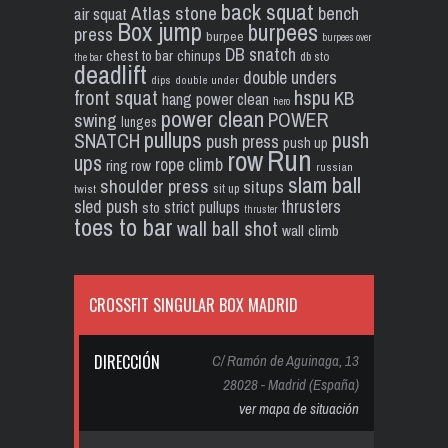
back squat
Atlas stone
bench
air squat
Box jump
burpees
press
burpee
burpees over
DB snatch
chest to bar
chinups
db sto
the bar
deadlift
double unders
dips
double under
front squat
hspu
KB
hang power clean
hero
power clean
POWER
swing
lunges
pullups
push
SNATCH
push press
push up
Run
row
ups
rope climb
ring row
russian
slam ball
shoulder press
situps
sit up
twist
sled push
thrusters
strict pullups
sto
thruster
toes to bar
wall ball shot
wall climb
CROSSFIT SINGULAR BOX MADRID
DIRECCIÓN
C/ Ramón de Aguinaga, 13
28028 - Madrid (España)
ver mapa de situación