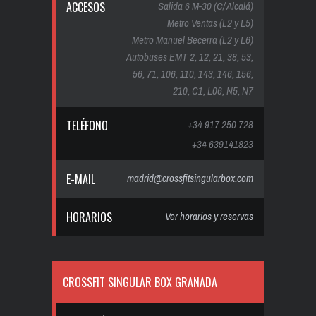
ACCESOS
Salida 6 M-30 (C/ Alcalá)
Metro Ventas (L2 y L5)
Metro Manuel Becerra (L2 y L6)
Autobuses EMT 2, 12, 21, 38, 53,
56, 71, 106, 110, 143, 146, 156,
210, C1, L06, N5, N7
TELÉFONO
+34 917 250 728
+34 639141823
E-MAIL
madrid@crossfitsingularbox.com
HORARIOS
Ver horarios y reservas
CROSSFIT SINGULAR BOX GRANADA