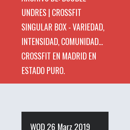
UNDRES | CROSSFIT
SINGULAR BOX - VARIEDAD,
INTENSIDAD, COMUNIDAD...
CROSSFIT EN MADRID EN
ESTADO PURO.
WOD 26 Marz 2019