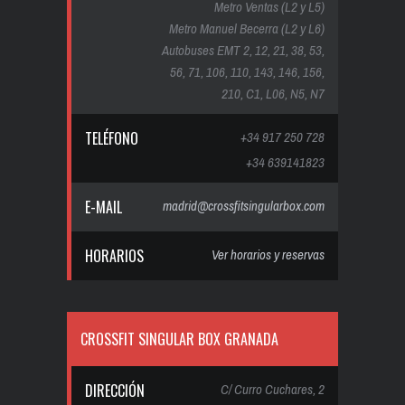
Metro Ventas (L2 y L5)
Metro Manuel Becerra (L2 y L6)
Autobuses EMT 2, 12, 21, 38, 53,
56, 71, 106, 110, 143, 146, 156,
210, C1, L06, N5, N7
TELÉFONO
+34 917 250 728
+34 639141823
E-MAIL
madrid@crossfitsingularbox.com
HORARIOS
Ver horarios y reservas
CROSSFIT SINGULAR BOX GRANADA
DIRECCIÓN
C/ Curro Cuchares, 2