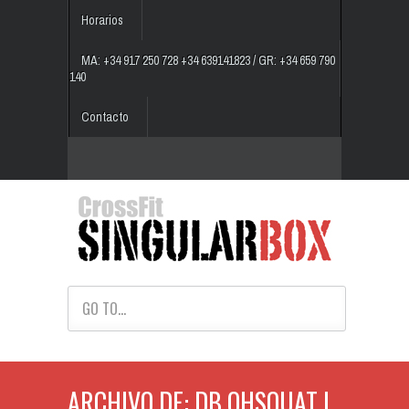
Horarios
MA: +34 917 250 728 +34 639141823 / GR: +34 659 790
140
Contacto
GO TO...
ARCHIVO DE: DB OHSQUAT |