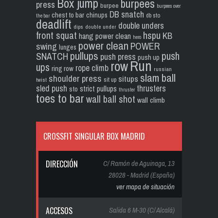
Box jump
burpees
press
burpee
burpees over
DB snatch
chest to bar
chinups
db sto
the bar
deadlift
double unders
dips
double under
front squat
hspu
KB
hang power clean
hero
power clean
POWER
swing
lunges
pullups
push
SNATCH
push press
push up
Run
row
ups
rope climb
ring row
russian
slam ball
shoulder press
situps
sit up
twist
sled push
thrusters
strict pullups
sto
thruster
toes to bar
wall ball shot
wall climb
CROSSFIT SINGULAR BOX MADRID
DIRECCIÓN
C/ Ramón de Aguinaga, 13
28028 - Madrid (España)
ver mapa de situación
ACCESOS
Salida 6 M-30 (C/ Alcalá)