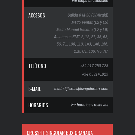
ver mapa de situación
ACCESOS
Salida 6 M-30 (C/ Alcalá)
Metro Ventas (L2 y L5)
Metro Manuel Becerra (L2 y L6)
Autobuses EMT 2, 12, 21, 38, 53,
56, 71, 106, 110, 143, 146, 156,
210, C1, L06, N5, N7
TELÉFONO
+34 917 250 728
+34 639141823
E-MAIL
madrid@crossfitsingularbox.com
HORARIOS
Ver horarios y reservas
CROSSFIT SINGULAR BOX GRANADA