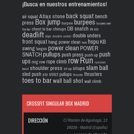
¡Busca en nuestros entrenamientos!
back squat
Atlas stone
bench
air squat
Box jump
burpees
press
burpee
burpees over
DB snatch
chest to bar
chinups
db sto
the bar
deadlift
double unders
dips
double under
front squat
hspu
KB
hang power clean
hero
power clean
POWER
swing
lunges
pullups
push
SNATCH
push press
push up
Run
row
ups
rope climb
ring row
russian
slam ball
shoulder press
situps
sit up
twist
sled push
thrusters
strict pullups
sto
thruster
toes to bar
wall ball shot
wall climb
CROSSFIT SINGULAR BOX MADRID
DIRECCIÓN
C/ Ramón de Aguinaga, 13
28028 - Madrid (España)