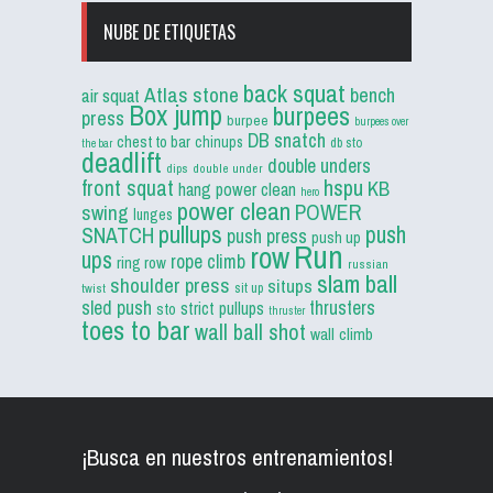
NUBE DE ETIQUETAS
back squat
Atlas stone
bench
air squat
Box jump
burpees
press
burpee
burpees over
DB snatch
chest to bar
chinups
db sto
the bar
deadlift
double unders
dips
double under
front squat
hspu
KB
hang power clean
hero
power clean
POWER
swing
lunges
pullups
push
SNATCH
push press
push up
Run
row
ups
rope climb
ring row
russian
slam ball
shoulder press
situps
sit up
twist
sled push
thrusters
strict pullups
sto
thruster
toes to bar
wall ball shot
wall climb
¡Busca en nuestros entrenamientos!