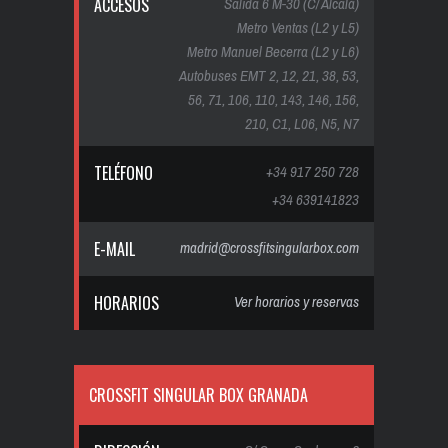
ACCESOS
Salida 6 M-30 (C/ Alcalá)
Metro Ventas (L2 y L5)
Metro Manuel Becerra (L2 y L6)
Autobuses EMT 2, 12, 21, 38, 53,
56, 71, 106, 110, 143, 146, 156,
210, C1, L06, N5, N7
TELÉFONO
+34 917 250 728
+34 639141823
E-MAIL
madrid@crossfitsingularbox.com
HORARIOS
Ver horarios y reservas
CROSSFIT SINGULAR BOX GRANADA