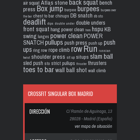
back squat
Atlas stone
bench
air squat
Box jump
burpees
press
burpee
burpees over
DB snatch
chest to bar
chinups
db sto
the bar
deadlift
double unders
dips
double under
front squat
hspu
KB
hang power clean
hero
power clean
POWER
swing
lunges
pullups
push
SNATCH
push press
push up
Run
row
ups
rope climb
ring row
russian
slam ball
shoulder press
situps
sit up
twist
sled push
thrusters
strict pullups
sto
thruster
toes to bar
wall ball shot
wall climb
CROSSFIT SINGULAR BOX MADRID
DIRECCIÓN
C/ Ramón de Aguinaga, 13
28028 - Madrid (España)
ver mapa de situación